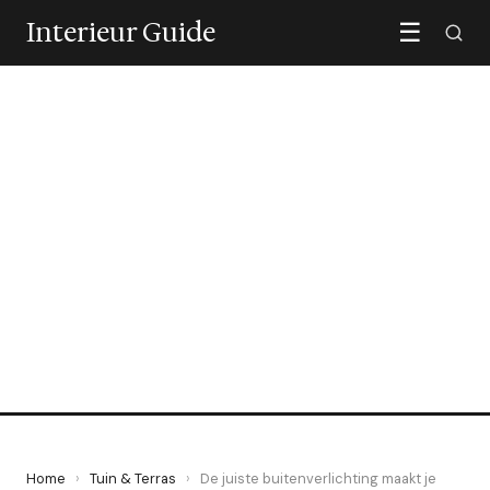
Interieur Guide
☰
TUIN & TERRAS
De juiste buitenverlichting
maakt je tuin ook 's avonds
bewoonbaar
25 May 2026
·
6 min leestijd
Home
›
Tuin & Terras
›
De juiste buitenverlichting maakt je