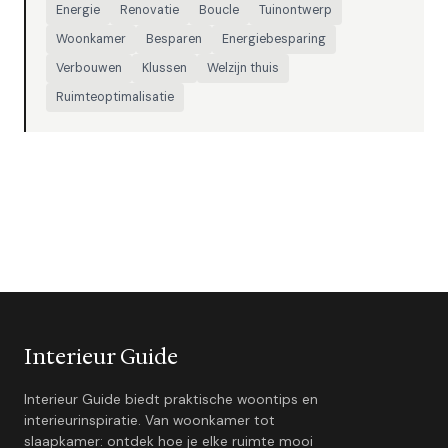
Energie
Renovatie
Boucle
Tuinontwerp
Woonkamer
Besparen
Energiebesparing
Verbouwen
Klussen
Welzijn thuis
Ruimteoptimalisatie
Interieur Guide
Interieur Guide biedt praktische woontips en
interieurinspiratie. Van woonkamer tot
slaapkamer: ontdek hoe je elke ruimte mooi