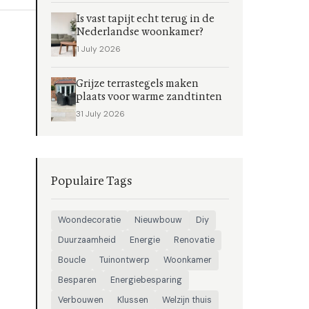
Is vast tapijt echt terug in de
Nederlandse woonkamer?
1 July 2026
Grijze terrastegels maken
plaats voor warme zandtinten
31 July 2026
Populaire Tags
Woondecoratie
Nieuwbouw
Diy
Duurzaamheid
Energie
Renovatie
Boucle
Tuinontwerp
Woonkamer
Besparen
Energiebesparing
Verbouwen
Klussen
Welzijn thuis