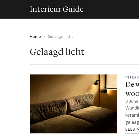
Interieur Guide
Home
›
Gelaagd licht
Gelaagd licht
INTERI
De 
woo
3 Jun
Wandla
kerami
gelaag
LEES 