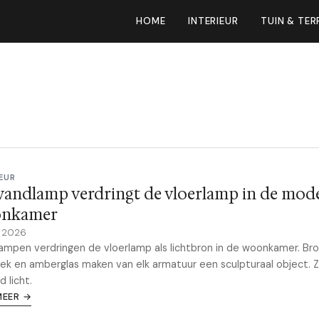
HOME
INTERIEUR
TUIN & TER
EUR
wandlamp verdringt de vloerlamp in de mod
nkamer
e 2026
mpen verdringen de vloerlamp als lichtbron in de woonkamer. Bro
ek en amberglas maken van elk armatuur een sculpturaal object. 
d licht.
MEER →