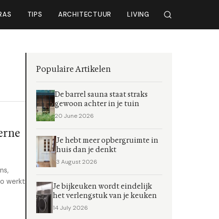
RAS
TIPS
ARCHITECTUUR
LIVING
Populaire Artikelen
De barrel sauna staat straks
gewoon achter in je tuin
20 June 2026
erne
Je hebt meer opbergruimte in
huis dan je denkt
3 August 2026
ns,
Zo werkt
Je bijkeuken wordt eindelijk
het verlengstuk van je keuken
14 July 2026