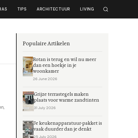
RAS
TIPS
ARCHITECTUUR
LIVING
Populaire Artikelen
Rotan is terug en wil nu meer
dan een hoekje in je
woonkamer
26 June 2026
Grijze terrastegels maken
plaats voor warme zandtinten
en,
31 July 2026
Je keukenapparatuur-pakket is
vaak duurder dan je denkt
25 July 2026