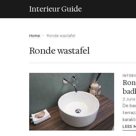
Interieur Guide
Home
›
Ronde wastafel
Ronde wastafel
INTERI
Ron
bad
2 Jun
De bad
terraz
karakt
LEES 