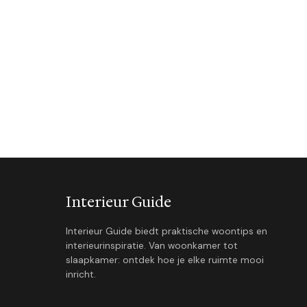
Interieur Guide
Interieur Guide biedt praktische woontips en
interieurinspiratie. Van woonkamer tot
slaapkamer: ontdek hoe je elke ruimte mooi
inricht.