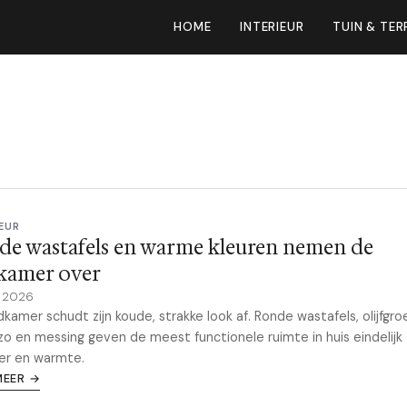
HOME
INTERIEUR
TUIN & TER
EUR
de wastafels en warme kleuren nemen de
kamer over
e 2026
kamer schudt zijn koude, strakke look af. Ronde wastafels, olijfgro
zo en messing geven de meest functionele ruimte in huis eindelijk
er en warmte.
MEER →