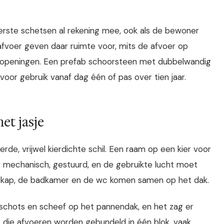
erste schetsen al rekening mee, ook als de bewoner
fvoer geven daar ruimte voor, mits de afvoer op
tieopeningen. Een prefab schoorsteen met dubbelwandig
 voor gebruik vanaf dag één of pas over tien jaar.
net jasje
e, vrijwel kierdichte schil. Een raam op een kier voor
et mechanisch, gestuurd, en de gebruikte lucht moet
uigkap, de badkamer en de wc komen samen op het dak.
, schots en scheef op het pannendak, en het zag er
t die afvoeren worden gebundeld in één blok, vaak