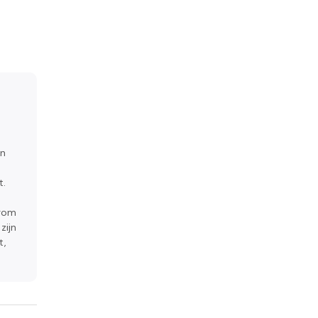
en
t.
arom
zijn
t,