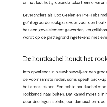
en het lost het groeiende tekort aan ervaren
Leveranciers als Cox Geelen en Pre-Fabs m
geïntegreerde rookgasafvoer voor een houtkac
het een gevelelement geworden, vergelijkba
wordt op de plattegrond ingetekend met even
De houtkachel houdt het rook
Iets opvallends in nieuwbouwwijken: een groot
de voornaamste reden, soms speelt back-up b
het stookseizoen. Een echte houtkachel moet 
rookkanaal naar buiten. Dat kanaal moet al in
door drie lagen isolatie, een dampscherm, e