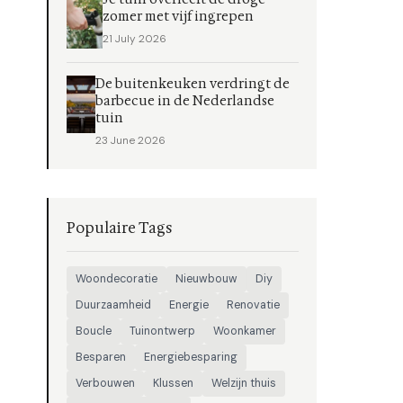
zomer met vijf ingrepen
21 July 2026
De buitenkeuken verdringt de
barbecue in de Nederlandse
tuin
23 June 2026
Populaire Tags
Woondecoratie
Nieuwbouw
Diy
Duurzaamheid
Energie
Renovatie
Boucle
Tuinontwerp
Woonkamer
Besparen
Energiebesparing
Verbouwen
Klussen
Welzijn thuis