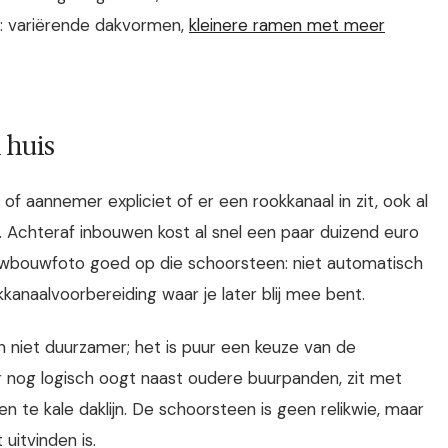
l: variërende dakvormen,
kleinere ramen met meer
 huis
 of aannemer expliciet of er een rookkanaal in zit, ook al
. Achteraf inbouwen kost al snel een paar duizend euro
euwbouwfoto goed op die schoorsteen: niet automatisch
kkanaalvoorbereiding waar je later blij mee bent.
n niet duurzamer; het is puur een keuze van de
jaar nog logisch oogt naast oudere buurpanden, zit met
n te kale daklijn. De schoorsteen is geen relikwie, maar
uitvinden is.