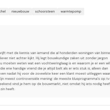
chel
nieuwbouw
schoorsteen
warmtepomp
ijft met de kennis van iemand die al honderden woningen van binn
liever niet achter kijkt. Hij legt bouwkundige zaken uit zonder jargon
ou moeten weten wat een vochtweringlaag is en waarom je er een wil
ie ene handige vriend die je altijd belt als er iets stuk is, alleen dan
ven nadat hij voor de zoveelste keer een klant moest uitleggen wa
ijn meest controversiële mening: de meeste klusprogramma's op tv 
weekend vind je hem op de bouwmarkt, niet omdat hij iets nodig heef
zin heeft.