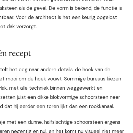
ksteen als de gevel. De vorm is bekend, de functie is
htbaar. Voor de architect is het een keurig opgelost
het dak verzorgt.
én recept
elt het oog naar andere details: de hoek van de
of niet mooi om de hoek vouwt. Sommige bureaus kiezen
lak, met alle techniek binnen weggewerkt en
zetten juist een dikke blokvormige schoorsteen neer
d dat hij eerder een toren lijkt dan een rookkanaal.
oosje met een dunne, halfslachtige schoorsteen ergens
 jaren negentig en nul, en het komt nu visueel niet meer