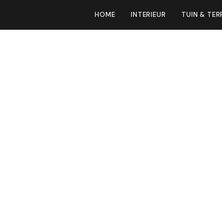
HOME
INTERIEUR
TUIN & TER
andse dak heeft
choorsteen