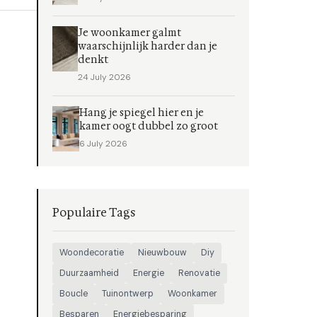
Je woonkamer galmt
waarschijnlijk harder dan je
denkt
24 July 2026
Hang je spiegel hier en je
kamer oogt dubbel zo groot
6 July 2026
Populaire Tags
Woondecoratie
Nieuwbouw
Diy
Duurzaamheid
Energie
Renovatie
Boucle
Tuinontwerp
Woonkamer
Besparen
Energiebesparing