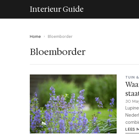
Interieur Guide
Home
›
Bloemborder
Bloemborder
TUIN 
Waar
staa
30 Ma
Lupine
Nederl
combin
LEES 