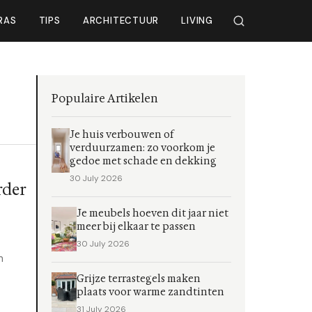
RAS
TIPS
ARCHITECTUUR
LIVING
Populaire Artikelen
Je huis verbouwen of
verduurzamen: zo voorkom je
gedoe met schade en dekking
30 July 2026
rder
Je meubels hoeven dit jaar niet
meer bij elkaar te passen
30 July 2026
m
Grijze terrastegels maken
plaats voor warme zandtinten
31 July 2026