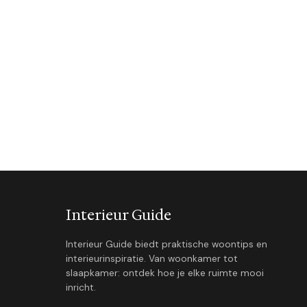
Interieur Guide
Interieur Guide biedt praktische woontips en
interieurinspiratie. Van woonkamer tot
slaapkamer: ontdek hoe je elke ruimte mooi
inricht.