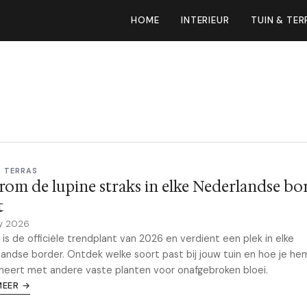
HOME
INTERIEUR
TUIN & TER
& TERRAS
om de lupine straks in elke Nederlandse bo
t
y 2026
 is de officiële trendplant van 2026 en verdient een plek in elke
andse border. Ontdek welke soort past bij jouw tuin en hoe je he
eert met andere vaste planten voor onafgebroken bloei.
MEER →