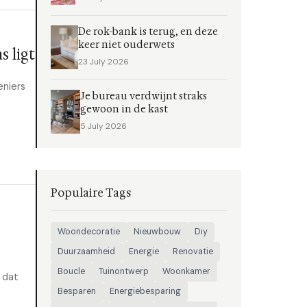
De rok-bank is terug, en deze
keer niet ouderwets
 ligt
23 July 2026
eniers
Je bureau verdwijnt straks
gewoon in de kast
5 July 2026
Populaire Tags
Woondecoratie
Nieuwbouw
Diy
Duurzaamheid
Energie
Renovatie
Boucle
Tuinontwerp
Woonkamer
 dat
Besparen
Energiebesparing