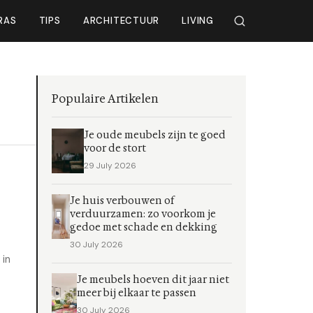
RAS
TIPS
ARCHITECTUUR
LIVING
Populaire Artikelen
Je oude meubels zijn te goed
voor de stort
29 July 2026
Je huis verbouwen of
verduurzamen: zo voorkom je
gedoe met schade en dekking
30 July 2026
 in
Je meubels hoeven dit jaar niet
meer bij elkaar te passen
30 July 2026