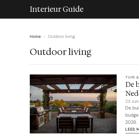
Interieur Guide
Home
›
Outdoor living
Outdoor living
TUIN 
De b
Nede
23 Ju
De bui
budget
2026.
LEES 