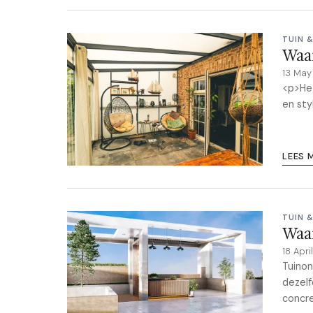
TUIN 
Waar
13 Ma
<p>Het
en sty
LEES 
TUIN 
Waa
18 Apr
Tuinon
dezelf
concre