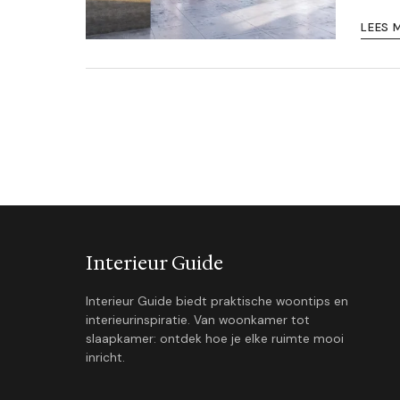
LEES 
Interieur Guide
Interieur Guide biedt praktische woontips en
interieurinspiratie. Van woonkamer tot
slaapkamer: ontdek hoe je elke ruimte mooi
inricht.