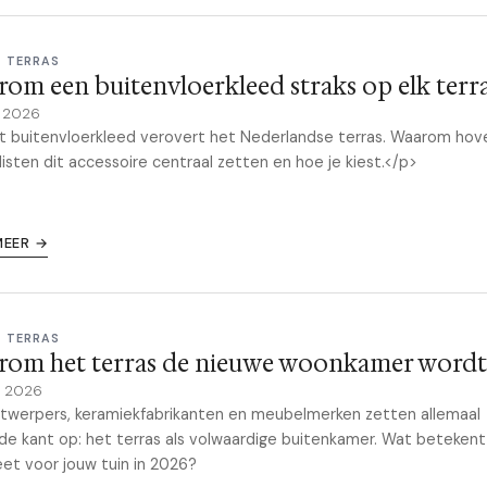
& TERRAS
om een buitenvloerkleed straks op elk terras
y 2026
 buitenvloerkleed verovert het Nederlandse terras. Waarom hov
listen dit accessoire centraal zetten en hoe je kiest.</p>
MEER →
& TERRAS
rom het terras de nieuwe woonkamer wordt
il 2026
twerpers, keramiekfabrikanten en meubelmerken zetten allemaal
de kant op: het terras als volwaardige buitenkamer. Wat betekent
et voor jouw tuin in 2026?