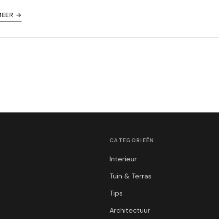
MEER →
CATEGORIEËN
Interieur
Tuin & Terras
Tips
Architectuur