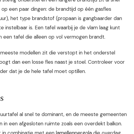
 op een paar dingen: de brandtijd op één gasfles
r), het type brandstof (propaan is gangbaarder dan
instelbaar is. Een tafel waarbij je de vlam laag kunt
n een tafel die alleen op vol vermogen brandt.
de meeste modellen zit die verstopt in het onderstel
oogt dan een losse fles naast je stoel. Controleer voor
der dat je de hele tafel moet optillen.
as
 vuurtafel al snel te dominant, en de meeste gemeenten
n in een afgesloten ruimte zoals een overdekt balkon.
er in combinatie met een
lamellenpergola
die overdag