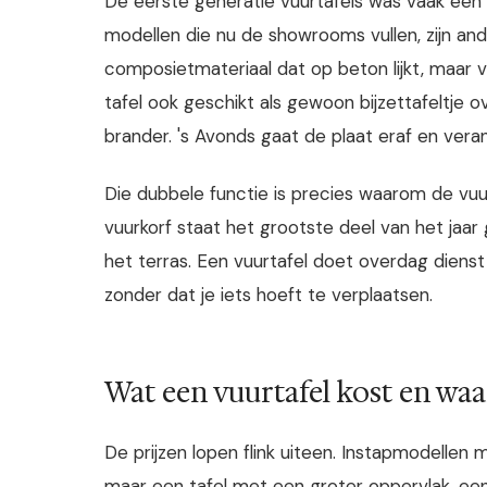
De eerste generatie vuurtafels was vaak een 
modellen die nu de showrooms vullen, zijn an
composietmateriaal dat op beton lijkt, maar ve
tafel ook geschikt als gewoon bijzettafeltje 
brander. 's Avonds gaat de plaat eraf en veran
Die dubbele functie is precies waarom de vuur
vuurkorf staat het grootste deel van het jaa
het terras. Een vuurtafel doet overdag dienst 
zonder dat je iets hoeft te verplaatsen.
Wat een vuurtafel kost en waa
De prijzen lopen flink uiteen. Instapmodellen
maar een tafel met een groter oppervlak, een 