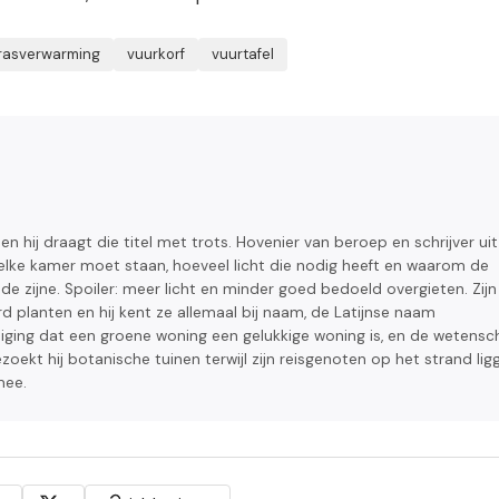
rasverwarming
vuurkorf
vuurtafel
en hij draagt die titel met trots. Hovenier van beroep en schrijver uit
 welke kamer moet staan, hoeveel licht die nodig heeft en waarom de
n de zijne. Spoiler: meer licht en minder goed bedoeld overgieten. Zijn
 planten en hij kent ze allemaal bij naam, de Latijnse naam
tuiging dat een groene woning een gelukkige woning is, en de wetens
zoekt hij botanische tuinen terwijl zijn reisgenoten op het strand lig
mee.