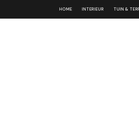
HOME
INTERIEUR
TUIN & TER
 dit jaar
 de vuurtafel