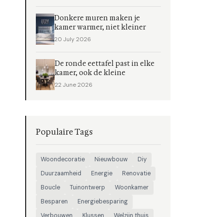
Donkere muren maken je
kamer warmer, niet kleiner
20 July 2026
De ronde eettafel past in elke
kamer, ook de kleine
22 June 2026
Populaire Tags
Woondecoratie
Nieuwbouw
Diy
Duurzaamheid
Energie
Renovatie
Boucle
Tuinontwerp
Woonkamer
Besparen
Energiebesparing
Verbouwen
Klussen
Welzijn thuis