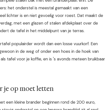
simpele stalen bak met een branderplaat erin. De
ders: het onderstel is meestal gemaakt van een
el lichter is en niet gevoelig voor roest. Dat maakt de
overdag, met een glazen of stalen afdekplaat over de
dert de tafel in het middelpunt van je terras.
tafel populairder wordt dan een losse vuurkorf. Een
r gewoon in de weg of onder een hoes in de hoek van
als tafel voor je koffie, en is 's avonds meteen bruikbaar
r je op moet letten
 met een kleine brander beginnen rond de 200 euro,
stevig onderstel en een langere brandtijd zit al snel